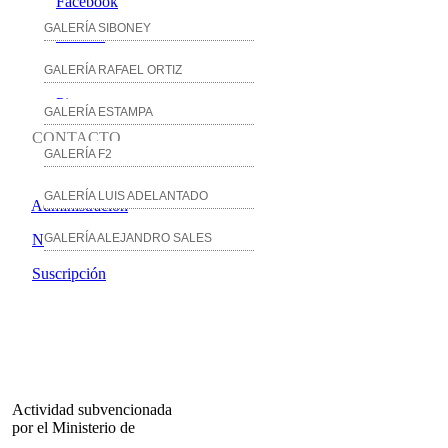
Facebook
GALERÍA SIBONEY
Twitter
YouTube
GALERÍA RAFAEL ORTIZ
Pinterest
GALERÍA ESTAMPA
CONTACTO
GALERÍA F2
GALERÍA LUIS ADELANTADO
Administración
Noticias
GALERÍA ALEJANDRO SALES
Suscripción
Actividad subvencionada
por el Ministerio de