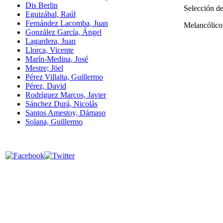
Dis Berlin
Selección de
Eguizábal, Raúl
Fernández Lacomba, Juan
Melancólico
González García, Ángel
Lagardera, Juan
Llorca, Vicente
Marín-Medina, José
Mestre; Jöel
Pérez Villalta, Guillermo
Pérez, David
Rodríguez Marcos, Javier
Sánchez Durá, Nicolás
Santos Amestoy, Dámaso
Solana, Guillermo