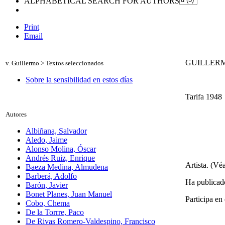
ALPHABETICAL SEARCH FOR AUTHORS
Print
Email
GUILLERM
v. Guillermo
> Textos seleccionados
Sobre la sensibilidad en estos días
Tarifa 1948
Autores
Albiñana, Salvador
Aledo, Jaime
Alonso Molina, Óscar
Andrés Ruiz, Enrique
Artista. (Vé
Baeza Medina, Almudena
Barberá, Adolfo
Ha publicado
Barón, Javier
Bonet Planes, Juan Manuel
Participa en
Cobo, Chema
De la Torrre, Paco
De Rivas Romero-Valdespino, Francisco